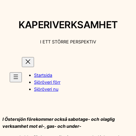
Hoppa
till
innehåll
KAPERIVERKSAMHET
I ETT STÖRRE PERSPEKTIV
Startsida
Sjöröveri förr
Sjöröveri nu
I Östersjön förekommer också sabotage- och
olaglig
verksamhet mot el-, gas- och under-